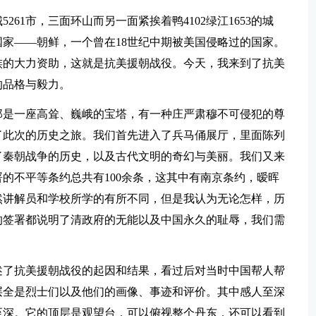
261市，三面环山而另一面紧挨着鸭4102绿江1653的城
家——朝鲜，一个曾在18世纪中期被美国侵略过的国家。
族的大力资助，这就是抗美援朝战役。今天，我来到了抗美
的品格与毅力。
那是一座高耸、巍峨的宝塔，有一种庄严肃穆不可侵犯的尊
了此次的历史之旅。我们首先进入了兵马俑展厅，里面陈列
了秦朝战争的历史，以及古代文明的奇幻与美丽。我们又来
的不平等条约总共有100余条，这其中有南京条约，暧晖
然讲解员和学校所学的有所不同，但是我认为无论怎样，历
的签署都说明了清政府的无能以及中国永久的耻辱，我们需
述了抗美援朝战役的起因和结果，看过后对当时中国帮人帮
层全是烈士们以及他们的画像、事迹和评价。其中感人至深
至深。它的顶层是观望台，可以俯视整个丹东，还可以看到