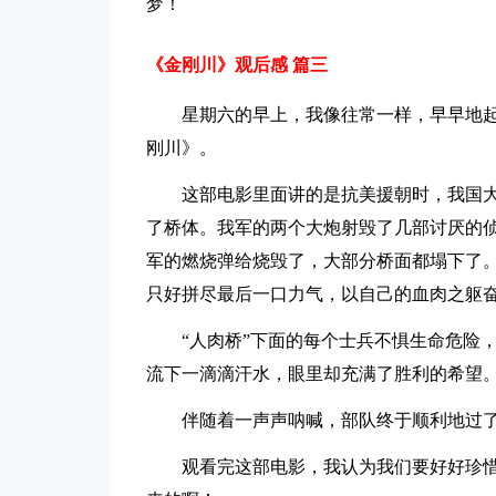
梦！
《金刚川》观后感 篇三
星期六的早上，我像往常一样，早早地
刚川》。
这部电影里面讲的是抗美援朝时，我国
了桥体。我军的两个大炮射毁了几部讨厌的
军的燃烧弹给烧毁了，大部分桥面都塌下了
只好拼尽最后一口力气，以自己的血肉之躯奋
“人肉桥”下面的每个士兵不惧生命危险
流下一滴滴汗水，眼里却充满了胜利的希望
伴随着一声声呐喊，部队终于顺利地过了
观看完这部电影，我认为我们要好好珍