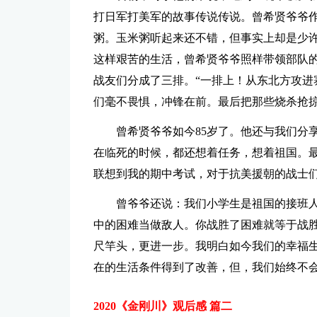
打日军打美军的故事传说传说。曾希贤爷爷
粥。玉米粥听起来还不错，但事实上却是少
这样艰苦的生活，曾希贤爷爷照样带领部队
战友们分成了三排。“一排上！从东北方攻进
们毫不畏惧，冲锋在前。最后把那些烧杀抢
曾希贤爷爷如今85岁了。他还与我们分
在临死的时候，都还想着任务，想着祖国。
联想到我的期中考试，对于抗美援朝的战士
曾爷爷还说：我们小学生是祖国的接班
中的困难当做敌人。你战胜了困难就等于战
尺竿头，更进一步。我明白如今我们的幸福
在的生活条件得到了改善，但，我们始终不
2020《金刚川》观后感 篇二