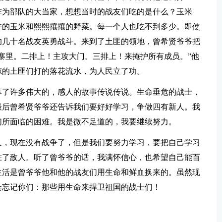
作为部队的大当家，想想当时的战友们吃的是什么？玉米
许的玉米和熙熙攘攘的野菜。每一个人也吃不到多少。即使
的几十名战友英勇战斗。来到了土匪的领地，曾希贤爷爷把
寨里。二排上！主攻大门。三排上！来掩护所有成员。”他
掠的土匪们打的落花流水，为人民立了功。
享了许多伟大的，感人的故事传说传说。生命垂危的战士，
最后曾希贤爷爷还告诉我们要好好学习，争做四有新人。我
们所面临的困难。我是微不足道的，我要继续努力。
人，现在没有战争了，但是我们要努力学习，要把自己学习
胜了敌人。听了曾爷爷的话，我满怀信心，也希望自己能百
生活是曾爷爷他和他的战友们用生命和鲜血换来的。虽然现
会忘记你们：那些用生命来捍卫祖国的战士们！