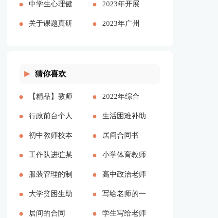
演讲稿【精品
中学生心理健
上立足岗位履
工作报告多篇
2023年开展
多篇】
康教育心得体
关于课题真研
职尽责
大兴调查研究
2023年广州
会多篇
究的心得体会
之风工作方案
可以放烟花吗
多篇
及宣传方案
（通用多篇）
猜你喜欢
【精品】教师
2022年综合
实习总结模板
行政前台个人
办公室工作计
生活困难补助
集锦七篇[本
年度工作总结
初中教师校本
划[本文共
申请书精品多
居间合同书
文共13000字]
（多篇）[本
培训心得体会
工作队进驻某
2143字]
篇[本文共
(精选15篇)
小学体育教师
文共17057字]
多篇[本文共
村脱贫攻坚工
服装管理的制
4898字]
[本文共21860
年度考核个人
高中政治老师
8271字]
作总结[本文
度多篇[本文
大学贫困生助
字]
工作总结多篇
教学反思[本
写给老师的一
共2512字]
共5173字]
学金申请书精
居间的合同
[本文共6329
文共4424字]
封感谢信作文
学生写给老师