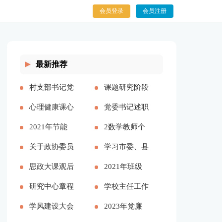
会员登录
会员注册
最新推荐
村支部书记党
课题研究阶段
建报告多篇
心理健康课心
总结【精品多
党委书记述职
得多篇
2021年节能
篇】
述廉报告多篇
2数学教师个
工作计划和工
关于政协委员
人述职报告
学习市委、县
作思路
履职情况的调
思政大课观后
2023参考多
委全会精神心
2021年班级
研报告
感分享主题班
研究中心章程
篇
得体会——始
团支书述职报
学校主任工作
会总结
学风建设大会
终不渝人民至
告
总结多篇
2023年党廉