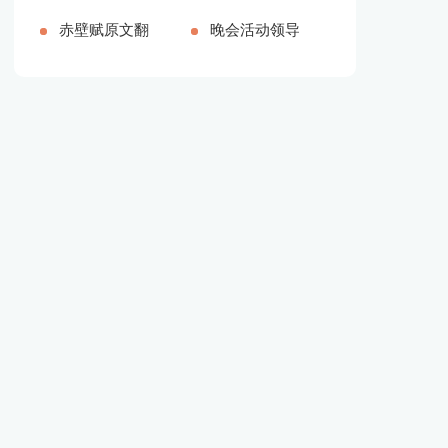
品多篇[本文
【推荐】[本
赤壁赋原文翻
字]
精品多篇[本
的颁奖词100
晚会活动领导
共3077字]
文共26808字]
译（新版多
文共2708字]
字（精品多
简单致辞[本
篇）[本文共
篇）[本文共
文共3719字]
6075字]
1121字]