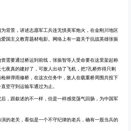
例为背景，讲述志愿军工兵连无惧美军炮火，在金刚川地区
的爱国主义教育题材电影。网络上有一篇关于抗战英雄张振
物资需要通过桥运到前线，张振智等人受命要在这里架起称
七夜真的建好了，可敌人出动了飞机，把7孔桥炸得只剩
着枪林弹雨修桥，在这次任务中，敌人在载重桥周围共投下
一直坚守到运输车通过为止。
院后，跟叙述的不一样，但是一样感觉荡气回肠，为中国军
饰演的老关，看似是一个不守纪律的老兵，确有一股当兵的