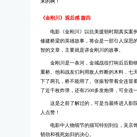
来的啊！
《金刚川》观后感 篇四
电影《金刚川》以抗美援朝时期真实案
修建桥梁的英雄故事，将会是一部引人深思
智的文章，主要就是讲金刚川的故事。
金刚川是一条河，金城战役打响后后勤
重桥。他和战友们利用敌人炸断的木料，七天
下了两孔，桥不能用了。张振智带着全连冒
了近千枚炸弹，还有2500多发炮弹，可全连
这是之前了解过的，可是当最终进入影
人点赞！
电影中人物细节的描写特别到位，吴京
韧劲和视死如归的决心。