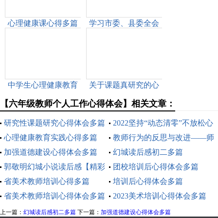
心理健康课心得多篇
学习市委、县委全会
精神心得体会——始
终不渝人民至上立足
岗位履职尽责
中学生心理健康教育
关于课题真研究的心
心得体会多篇
得体会多篇
【六年级教师个人工作心得体会】相关文章：
研究性课题研究心得体会多篇
2022坚持“动态清零”不放松心
心理健康教育实践心得多篇
得体会
教师行为的反思与改进——师
加强道德建设心得体会多篇
德师风学习体会(精选多篇)
幻城读后感初二多篇
郭敬明幻城小说读后感【精彩
团校培训后心得体会多篇
多篇】
省美术教师培训心得多篇
培训后心得体会多篇
省美术教师培训心得体会多篇
2023美术培训心得体会多篇
上一篇：
幻城读后感初二多篇
下一篇：
加强道德建设心得体会多篇