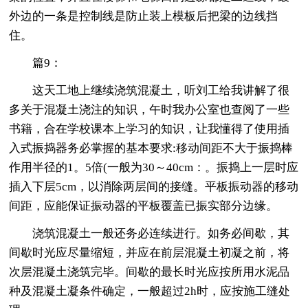
外边的一条是控制线是防止装上模板后把梁的边线挡
住。
篇9：
这天工地上继续浇筑混凝土，听刘工给我讲解了很
多关于混凝土浇注的知识，午时我办公室也查阅了一些
书籍，合在学校课本上学习的知识，让我懂得了使用插
入式振捣器务必掌握的基本要求:移动间距不大于振捣棒
作用半径的1。5倍(一般为30～40cm：。振捣上一层时应
插入下层5cm，以消除两层间的接缝。平板振动器的移动
间距，应能保证振动器的平板覆盖已振实部分边缘。
浇筑混凝土一般还务必连续进行。如务必间歇，其
间歇时光应尽量缩短，并应在前层混凝土初凝之前，将
次层混凝土浇筑完毕。间歇的最长时光应按所用水泥品
种及混凝土凝条件确定，一般超过2h时，应按施工缝处