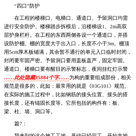
“四口”防护
在工程的楼梯口、电梯口、通道口、予留洞口均需
进行安全防护。楼梯踏步拆模后，沿楼梯设1。2m高双
层护身栏杆。在工程的东西两侧各设一个通道口，并搭
设防护棚。棚的宽度大于出入口，长度不小于3m。棚顶
用5cm厚木板铺满，其余暂不通行的单元入口临时封闭，
封闭要牢固严密。予留洞口要用盖板盖严，固定牢固。
通道口、楼梯口要有醒目的示警标志，夜间挂红灯示警
……此处隐藏35884个字……
为构的重要组成部份，相关
规范是很多的，此如：最常用的就是《03G101》规范。
在实际的施工过程中，比如钢筋的接头位置、接头的搭
接长度，还有锚固长度等。它所包括的构件有：板、
梁、柱、墙、洞口等。
篇7：
我来到的这个施工工地，基础已经完工，开始支地