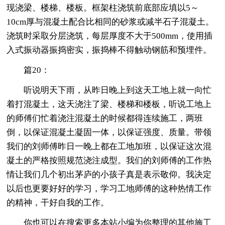
现浇梁、楼梯、楼板。框架柱浇筑前底部应填以5～
10cm厚与混凝土配合比相同的砂浆或减半石子混凝土。
浇筑时采取分层浇筑，每层厚度不大于500mm，使用插
入式振动器振捣密实，振捣棒不得触动钢筋和预埋件。
篇20：
听说明天下雨，从昨日晚上到这天工地上就一向忙
着打混凝土，这天浇注了梁、楼梯和楼板，听说工地上
的师傅们忙着浇注混凝土的时候都得连续施工，两班
倒，以保证混凝土凝固一体，以保证强度、质量。带领
我们的刘师傅昨日一晚上都在工地加班，以保证这次混
凝土的严格按照规范浇注成型。我们的刘师傅的工作热
情让我们几个初出茅庐的小孩子真是表示敬仰。我决定
以后也更要好好的学习，学习工地师傅的这种热情工作
的精神，干好自我的工作。
你也可以在搜索更多本站小编为你整理的其他施工