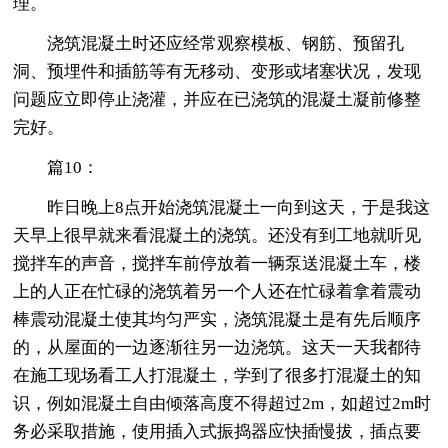
理。
浇筑混凝土时还应经常观察模板、钢筋、预留孔
洞、预埋件和插筋等有无移动、变形或堵塞状况，发现
问题应立即停止浇灌，并应在已浇筑的混凝土凝前修整
完好。
篇10：
昨日晚上8点开始浇筑混凝土一向到这天，于是我这
天早上很早就来看混凝土的浇筑。还没有到工地就听见
搅拌车的声音，搅拌车前停放着一辆泵送混凝土车，楼
上的人正在忙碌的浇筑着另一个人还在忙碌着拿着震动
棒震动混凝土使其均匀严实，浇筑混凝土是有先后顺序
的，从屋面的一边逐渐往另一边浇筑。这天一天我都待
在施工现场看工人打混凝土，学到了很多打混凝土的知
识，例如混凝土自由倾落高度不得超过2m，如超过2m时
务必采取措施，使用插入式振捣器应快插慢拔，插点要