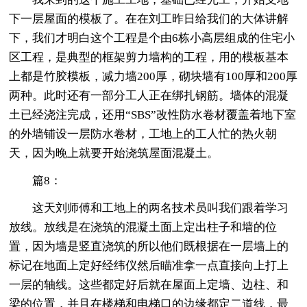
下一层屋面的模板了。在在刘工昨日给我们的大体讲解
下，我们才明白这个工程是个由6栋小高层组成的住宅小
区工程，是典型的框架剪力墙构的工程，用的模板基本
上都是竹胶模板，减力墙200厚，砌块墙有100厚和200厚
两种。此时还有一部分工人正在绑扎钢筋。墙体的混凝
土已经浇注完成，还用“SBS”改性防水卷材覆盖着地下室
的外墙铺设一层防水卷材，工地上的工人忙的热火朝
天，因为晚上就要开始浇筑屋面混凝土。
篇8：
这天刘师傅和工地上的两名技术员叫我们跟着学习
放线。放线是在浇筑的混凝土面上定出柱子和墙的位
置，因为墙是竖直浇筑的所以他们既根据在一层墙上的
标记在地面上定好经纬仪然后瞄准拿一点直接向上打上
一层的轴线。这些都定好后就在屋面上定墙、边柱、和
梁的位置，并且在楼梯和电梯口的边缘都定二道线，最