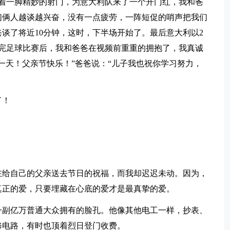
靠着一脚精妙的射门，为意大利队来了一个开门红，我和爸
们俩人越谈越兴奋，没有一点疲劳，一阵短促的哨声把我们
谈了将近10分钟，这时，下半场开始了。最后意大利以2
完足球比赛后，我和爸爸在视频前重重的拥抱了，我真诚
一天！父亲节快乐！”爸爸说：“儿子我也祝你学习努力，
了！
在给自己的父亲送去节日的祝福，而我却迟迟未动。因为，
真正的爱，只要埋藏在心底的爱才是最真挚的爱。
一副亿万普通大众拥有的脸孔。他像其他电工一样，抄表、
修电路，有时也顶着烈日登门收费。