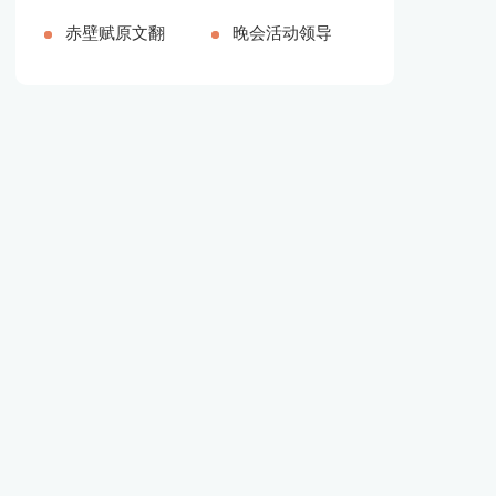
品多篇[本文
【推荐】[本
赤壁赋原文翻
字]
精品多篇[本
的颁奖词100
晚会活动领导
共3077字]
文共26808字]
译（新版多
文共2708字]
字（精品多
简单致辞[本
篇）[本文共
篇）[本文共
文共3719字]
6075字]
1121字]