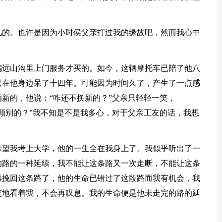
几的。也许是因为小时侯父亲打过我的缘故吧，然而我心中
偏远山沟里上门服务才买的。如今，这辆摩托车已陪了他八
只在他身边呆了十四年。可能因为时间久了，产生了一点感
新的，他说：“咋还不换新的？”父亲只轻轻一笑，
顾别的？”我不知是不是我多心，对于父亲工友的话，我想
希望我考上大学，他的一生全在我身上了。我似乎听出了一
的路的一种延续，我不能让这条路又一次走断，不能让这条
再挽回这条路了，他的生命已错过了这段路而我有机会，我
笑地看着我，不会再叹息。我的生命便是他未走完的路的延