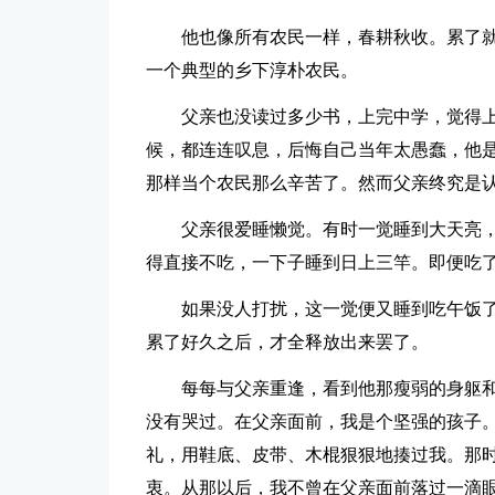
他也像所有农民一样，春耕秋收。累了
一个典型的乡下淳朴农民。
父亲也没读过多少书，上完中学，觉得
候，都连连叹息，后悔自己当年太愚蠢，他
那样当个农民那么辛苦了。然而父亲终究是
父亲很爱睡懒觉。有时一觉睡到大天亮
得直接不吃，一下子睡到日上三竿。即便吃
如果没人打扰，这一觉便又睡到吃午饭
累了好久之后，才全释放出来罢了。
每每与父亲重逢，看到他那瘦弱的身躯
没有哭过。在父亲面前，我是个坚强的孩子
礼，用鞋底、皮带、木棍狠狠地揍过我。那
衷。从那以后，我不曾在父亲面前落过一滴