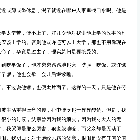
就近或蹲或坐休息，渴了就近在哪户人家里找口水喝。他是
上学太辛苦，便不上了。好几次他对我讲他上学的故事的时
是应该上学的。否则他或许还可以上大学，那也不用像现在
认命了，毕竟是过去了，现实总归是要接受的。
，到吃早饭了，他才磨磨蹭蹭地起床、洗脸、吃饭。或许懒
了早饭，他也会歇一会儿后继续睡。
了。不过说他懒，也便太片面了。这样的一天，只是他在劳
和被生活重担压弯的腰，心中便泛起一阵阵酸楚。但是，我
。很小的时候，父亲曾因为我的顽皮，因为我对大人的无
时，我哭得是那么厉害，狼也般地嚎，而父亲却是无动于
眼泪。我明白：对于饱经风霜的父亲，眼泪是没有任何价值