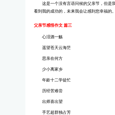
这是一个没有言语问候的父亲节，但是我
看到我的成功的，未来我会让感到您幸福的。
父亲节感悟作文 篇三
心泪酒一觞
遥望苍天云海茫
思亲在何方
少小离家乡
年龄十二学徒忙
历经苦难尝
出师喜出望
手艺超群独占芳