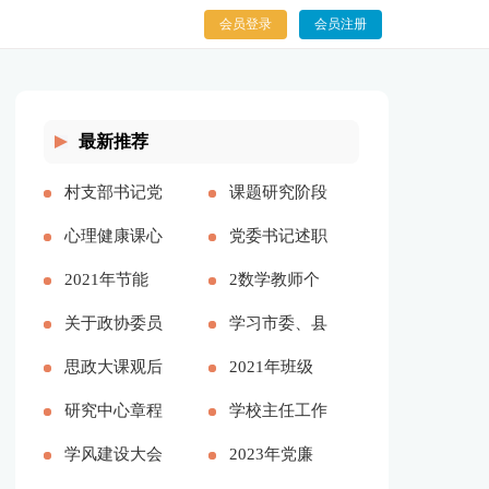
会员登录
会员注册
最新推荐
村支部书记党
课题研究阶段
建报告多篇
心理健康课心
总结【精品多
党委书记述职
得多篇
2021年节能
篇】
述廉报告多篇
2数学教师个
工作计划和工
关于政协委员
人述职报告
学习市委、县
作思路
履职情况的调
思政大课观后
2023参考多
委全会精神心
2021年班级
研报告
感分享主题班
研究中心章程
篇
得体会——始
团支书述职报
学校主任工作
会总结
学风建设大会
终不渝人民至
告
总结多篇
2023年党廉