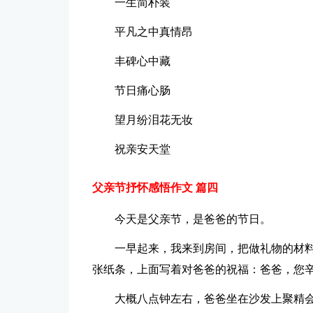
一生简朴装
平凡之中真情昂
丰碑心中藏
节日痛心肠
望月纷泪花无妆
祝亲安天堂
父亲节抒怀感悟作文 篇四
今天是父亲节，是爸爸的节日。
一早起来，我来到房间，把做礼物的材
张纸条，上面写着对爸爸的祝福：爸爸，您
大概八点钟左右，爸爸坐在沙发上聚精