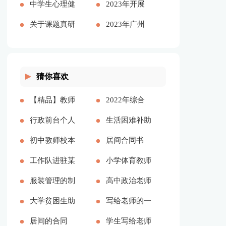
演讲稿【精品
中学生心理健
上立足岗位履
工作报告多篇
2023年开展
多篇】
康教育心得体
关于课题真研
职尽责
大兴调查研究
2023年广州
会多篇
究的心得体会
之风工作方案
可以放烟花吗
多篇
及宣传方案
（通用多篇）
猜你喜欢
【精品】教师
2022年综合
实习总结模板
行政前台个人
办公室工作计
生活困难补助
集锦七篇[本
年度工作总结
初中教师校本
划[本文共
申请书精品多
居间合同书
文共13000字]
（多篇）[本
培训心得体会
工作队进驻某
2143字]
篇[本文共
(精选15篇)
小学体育教师
文共17057字]
多篇[本文共
村脱贫攻坚工
服装管理的制
4898字]
[本文共21860
年度考核个人
高中政治老师
8271字]
作总结[本文
度多篇[本文
大学贫困生助
字]
工作总结多篇
教学反思[本
写给老师的一
共2512字]
共5173字]
学金申请书精
居间的合同
[本文共6329
文共4424字]
封感谢信作文
学生写给老师