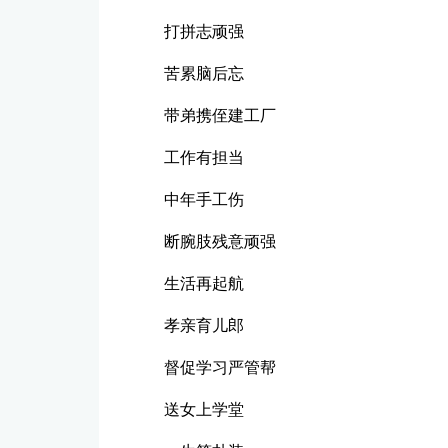
打拼志顽强
苦累脑后忘
带弟携侄建工厂
工作有担当
中年手工伤
断腕肢残意顽强
生活再起航
孝亲育儿郎
督促学习严管帮
送女上学堂