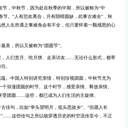
佳节，中秋节，因为处在秋季的中期，所以被称为“中
春节。“人有悲欢离合，月有阴晴圆缺，此事古难全”，秋
虽然人生所遇之事难免会有不全，但只要怀着一颗感恩的心
最美，所以又被称为“团圆节”。
里，人们赏月、吃月饼、走亲访友……无论什么形式，都寄
向往。
底蕴。中国人特别讲究亲情，特别珍视团圆，中秋节尤为
一个弥漫团圆的时节。这个时节，感受亲情、释放亲情、
享受团圆……这些，都已成为人们生活的主旋律。
古佳句，比如“举头望明月，低头思故乡”、“但愿人长
时”……这些佳句之所以能穿透历史的时空流传至今，不正