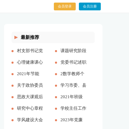
会员登录
会员注册
最新推荐
村支部书记党
课题研究阶段
建报告多篇
心理健康课心
总结【精品多
党委书记述职
得多篇
2021年节能
篇】
述廉报告多篇
2数学教师个
工作计划和工
关于政协委员
人述职报告
学习市委、县
作思路
履职情况的调
思政大课观后
2023参考多
委全会精神心
2021年班级
研报告
感分享主题班
研究中心章程
篇
得体会——始
团支书述职报
学校主任工作
会总结
学风建设大会
终不渝人民至
告
总结多篇
2023年党廉