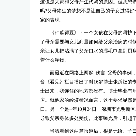
这也是大家和父母产生代沟的原因。但我想试
吗?父母终生的梦想不是让自己的子女过得好
家的表现。
《种瓜得豆》：一个女孩在父母的呵护
了母亲需要与女儿商量如何给父亲治病的时候
亲让女儿把沾满了父亲口水的湿毛巾拿到厨
着什么秽物。
而最近在网络上两起“伤害”父母的事例，
台《看见》栏目播出了对16岁博士张炘炀的
士出来，我连住的地方都没有。博士毕业有用
房。就他家的经济状况而言，这个要求显然
口。另一个是--年10月24日，深圳市光明
导致父亲身体多处受伤。此事曝光后，引起
当我看到这两篇报道后，很是无语。子曰