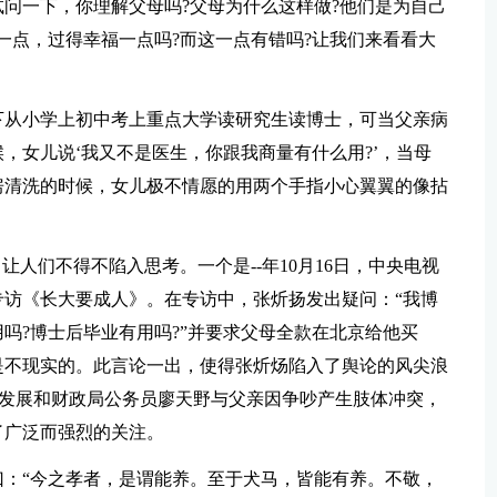
问一下，你理解父母吗?父母为什么这样做?他们是为自己
一点，过得幸福一点吗?而这一点有错吗?让我们来看看大
下从小学上初中考上重点大学读研究生读博士，可当父亲病
，女儿说‘我又不是医生，你跟我商量有什么用?’，当母
房清洗的时候，女儿极不情愿的用两个手指小心翼翼的像拈
让人们不得不陷入思考。一个是--年10月16日，中央电视
专访《长大要成人》。在专访中，张炘扬发出疑问：“我博
吗?博士后毕业有用吗?”并要求父母全款在北京给他买
是不现实的。此言论一出，使得张炘炀陷入了舆论的风尖浪
新区发展和财政局公务员廖天野与父亲因争吵产生肢体冲突，
了广泛而强烈的关注。
：“今之孝者，是谓能养。至于犬马，皆能有养。不敬，