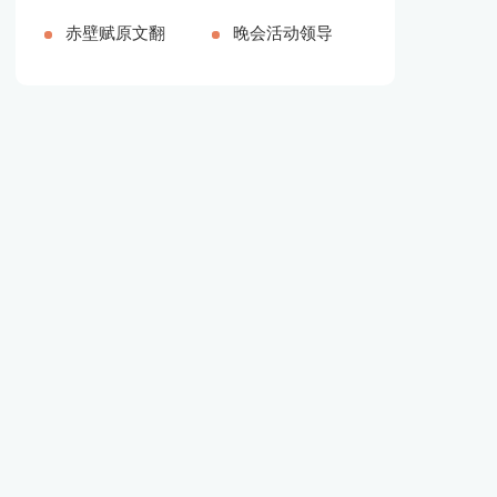
品多篇[本文
【推荐】[本
赤壁赋原文翻
字]
精品多篇[本
的颁奖词100
晚会活动领导
共3077字]
文共26808字]
译（新版多
文共2708字]
字（精品多
简单致辞[本
篇）[本文共
篇）[本文共
文共3719字]
6075字]
1121字]