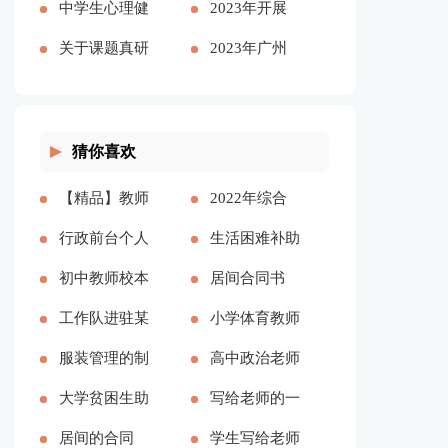
演讲稿【精品
中学生心理健
上立足岗位履
工作报告多篇
2023年开展
多篇】
康教育心得体
关于课题真研
职尽责
大兴调查研究
2023年广州
会多篇
究的心得体会
之风工作方案
可以放烟花吗
多篇
及宣传方案
（通用多篇）
猜你喜欢
【精品】教师
2022年综合
实习总结模板
行政前台个人
办公室工作计
生活困难补助
集锦七篇[本
年度工作总结
初中教师校本
划[本文共
申请书精品多
居间合同书
文共13000字]
（多篇）[本
培训心得体会
工作队进驻某
2143字]
篇[本文共
(精选15篇)
小学体育教师
文共17057字]
多篇[本文共
村脱贫攻坚工
服装管理的制
4898字]
[本文共21860
年度考核个人
高中政治老师
8271字]
作总结[本文
度多篇[本文
大学贫困生助
字]
工作总结多篇
教学反思[本
写给老师的一
共2512字]
共5173字]
学金申请书精
居间的合同
[本文共6329
文共4424字]
封感谢信作文
学生写给老师