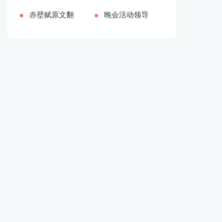
品多篇[本文
【推荐】[本
赤壁赋原文翻
字]
精品多篇[本
的颁奖词100
晚会活动领导
共3077字]
文共26808字]
译（新版多
文共2708字]
字（精品多
简单致辞[本
篇）[本文共
篇）[本文共
文共3719字]
6075字]
1121字]