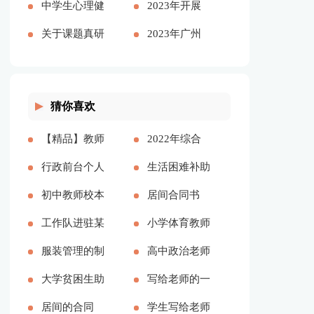
演讲稿【精品
中学生心理健
上立足岗位履
工作报告多篇
2023年开展
多篇】
康教育心得体
关于课题真研
职尽责
大兴调查研究
2023年广州
会多篇
究的心得体会
之风工作方案
可以放烟花吗
多篇
及宣传方案
（通用多篇）
猜你喜欢
【精品】教师
2022年综合
实习总结模板
行政前台个人
办公室工作计
生活困难补助
集锦七篇[本
年度工作总结
初中教师校本
划[本文共
申请书精品多
居间合同书
文共13000字]
（多篇）[本
培训心得体会
工作队进驻某
2143字]
篇[本文共
(精选15篇)
小学体育教师
文共17057字]
多篇[本文共
村脱贫攻坚工
服装管理的制
4898字]
[本文共21860
年度考核个人
高中政治老师
8271字]
作总结[本文
度多篇[本文
大学贫困生助
字]
工作总结多篇
教学反思[本
写给老师的一
共2512字]
共5173字]
学金申请书精
居间的合同
[本文共6329
文共4424字]
封感谢信作文
学生写给老师