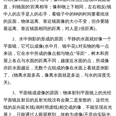
直，到镜面的'距离相等；像和物上下相同，左右相反(镜
中人的左手是人的右手，看镜子中的钟的时间要看纸张
的反面，物体远离、靠近镜面像的大小不变，但亦要随
着远离、靠近镜面相同的距离，对人是2倍距离)。
2、水中倒影的形成的原因：平静的水面就好像一个
平面镜，它可以成像(水中月、镜中花);对实物的每一点
来说，它在水中所成的像点都与物点“等距”，树木和房
屋上各点与水面的距离不同，越接近水面的点，所成像
亦距水面越近，无数个点组成的像在水面上看就是倒影
了。(物离水面多高，像离水面就是多远，与水的深度无
关)。
3、平面镜成虚像的原因：物体射到平面镜上的光经
平面镜反射后的反射光线没有会聚二是发散的，这些光
线的反向延长线(画时用虚线)相交成的像，不能呈现在光
屏上，只能通过人眼观察到，故称为虚像(不是由实际光