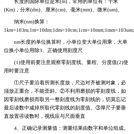
长度的国际单位是米(m)，常用的单位有：千米
(Km)，分米(dm)、厘米(cm)、毫米(mm)、微米(um)、
纳米(nm)换算：
1km=103m;1m=10dm;1dm=10cm;1cm=10mm;1mm=103um
nm长度的单位换算时，小单位变大单位用乘，大单
位换小单位用除3、正确使用刻度尺
(1)使用前要注意观察零刻度线、量程、分度值(2)使
用时要注意
①尺子要沿着所测长度放，尺边对齐被测对象，必
须放正重合，不能歪斜。②不利用磨损的零刻度线，如
因零刻线磨损而取另一整刻度线为零刻线的，切莫忘记
最后读数中减掉所取代零刻线的刻度值。③厚尺子要垂
直放置④读数时，视线应与尺面垂直
4、正确记录测量值：测量结果由数字和单位组成。